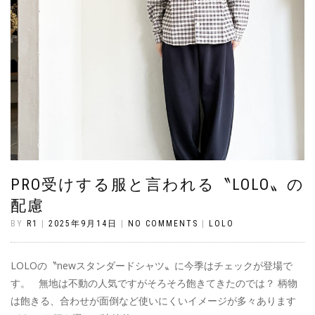
PRO受けする服と言われる〝LOLO〟の
配慮
BY
R1
|
2025年9月14日
|
NO COMMENTS
|
LOLO
LOLOの〝newスタンダードシャツ〟に今季はチェックが登場で
す。 無地は不動の人気ですがそろそろ飽きてきたのでは？ 柄物
は飽きる、合わせが面倒など使いにくいイメージが多々あります