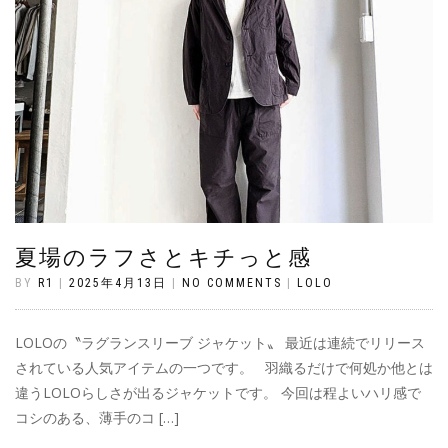
夏場のラフさとキチっと感
BY
R1
|
2025年4月13日
|
NO COMMENTS
|
LOLO
LOLOの〝ラグランスリーブ ジャケット〟 最近は連続でリリース
されている人気アイテムの一つです。 羽織るだけで何処か他とは
違うLOLOらしさが出るジャケットです。 今回は程よいハリ感で
コシのある、薄手のコ […]