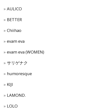
AULICO
BETTER
Chiihao
evam eva
evam eva (WOMEN)
サリゲナク
humoresque
KIJI
LAMOND.
LOLO