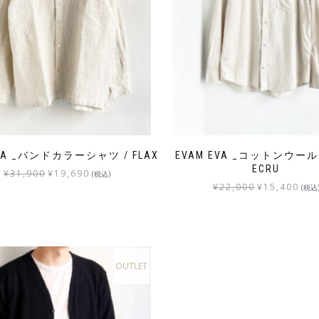
EVA _バンドカラーシャツ / FLAX
EVAM EVA _コットンウー
ECRU
¥
31,900
¥
19,690
(税込)
¥
22,000
¥
15,400
(税込
OUTLET