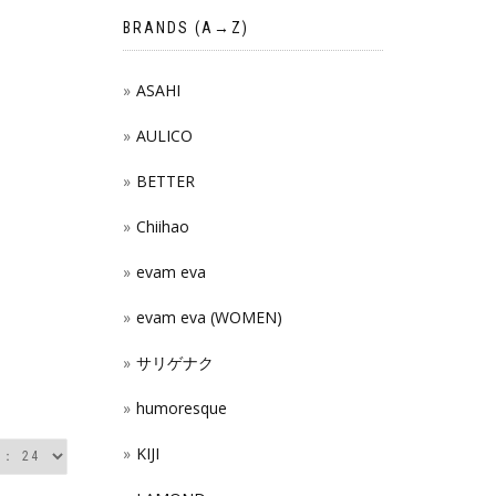
BRANDS (A→Z)
ASAHI
AULICO
BETTER
Chiihao
evam eva
evam eva (WOMEN)
サリゲナク
humoresque
KIJI