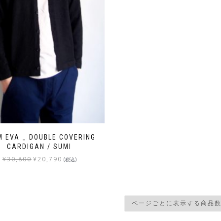
M EVA _ DOUBLE COVERING
CARDIGAN / SUMI
¥
30,800
¥
20,790
(税込)