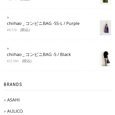
chiihao _ コンビニBAG -SS-L / Purple
(税込)
¥
8,776
chiihao _ コンビニBAG -S / Black
(税込)
¥
22,990
BRANDS
ASAHI
AULICO