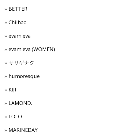
BETTER
Chiihao
evam eva
evam eva (WOMEN)
サリゲナク
humoresque
KIJI
LAMOND.
LOLO
MARINEDAY