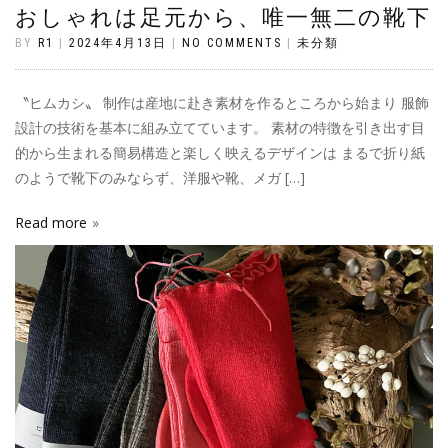
おしゃれは足元から、唯一無二の靴下
BY
R1
|
2024年4月13日
|
NO COMMENTS
|
未分類
〝ヒムカシ〟 制作は産地に赴き素材を作るところから始まり 服飾
設計の技術を基本に組み立てています。 素材の特徴を引き出す目
的から生まれる簡易構造と楽しく映えるデザインは まるで折り紙
のようで靴下のみならず、洋服や靴、メガ […]
Read more