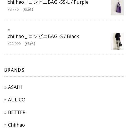
chiihao _ コンビニBAG -SS-L / Purple
(税込)
¥
8,776
chiihao _ コンビニBAG -S / Black
(税込)
¥
22,990
BRANDS
ASAHI
AULICO
BETTER
Chiihao