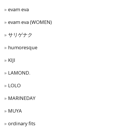
evam eva
evam eva (WOMEN)
サリゲナク
humoresque
KIJI
LAMOND.
LOLO
MARINEDAY
MUYA
ordinary fits