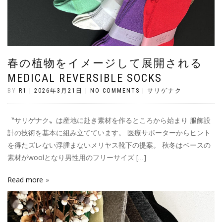
春の植物をイメージして展開される
MEDICAL REVERSIBLE SOCKS
BY
R1
|
2026年3月21日
|
NO COMMENTS
|
サリゲナク
〝サリゲナク〟は産地に赴き素材を作るところから始まり 服飾設
計の技術を基本に組み立てています。 医療サポーターからヒント
を得たズレない浮腫まないメリヤス靴下の提案。 秋冬はベースの
素材がwoolとなり男性用のフリーサイズ […]
Read more