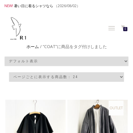
NEW!
暑い日に着るシャツなら
（2026/08/02）
TOGGLE
0
NAVIGATION
ホーム
/ “COAT”に商品をタグ付けしました
OUTLET