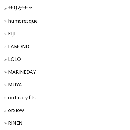
サリゲナク
humoresque
KIJI
LAMOND.
LOLO
MARINEDAY
MUYA
ordinary fits
orSlow
RINEN