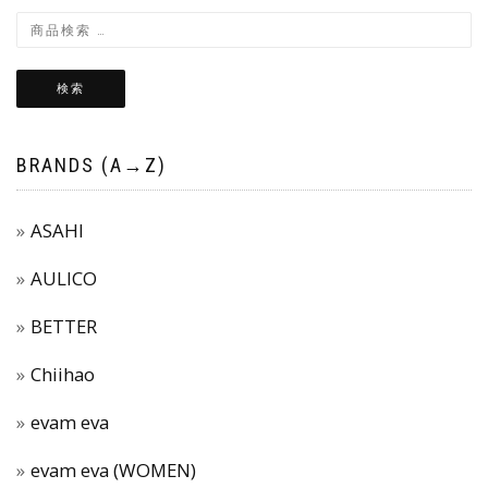
検索
BRANDS (A→Z)
ASAHI
AULICO
BETTER
Chiihao
evam eva
evam eva (WOMEN)