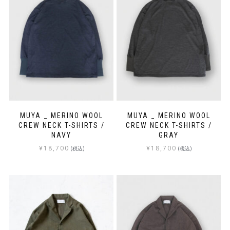
MUYA _ MERINO WOOL
MUYA _ MERINO WOOL
CREW NECK T-SHIRTS /
CREW NECK T-SHIRTS /
NAVY
GRAY
¥
18,700
¥
18,700
(税込)
(税込)