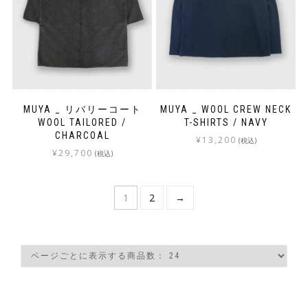
MUYA _ リバリーコート
MUYA _ WOOL CREW NECK
WOOL TAILORED /
T-SHIRTS / NAVY
CHARCOAL
¥
13,200
(税込)
¥
29,700
(税込)
1
2
→