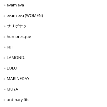
evam eva
evam eva (WOMEN)
サリゲナク
humoresque
KIJI
LAMOND.
LOLO
MARINEDAY
MUYA
ordinary fits