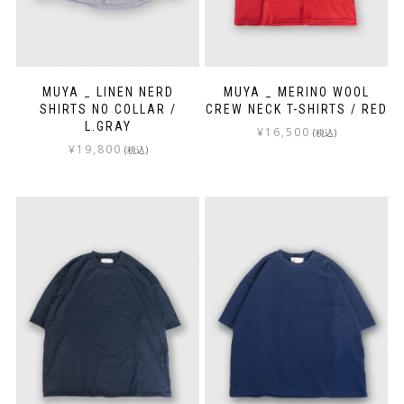
MUYA _ LINEN NERD
MUYA _ MERINO WOOL
SHIRTS NO COLLAR /
CREW NECK T-SHIRTS / RED
L.GRAY
¥
16,500
(税込)
¥
19,800
(税込)