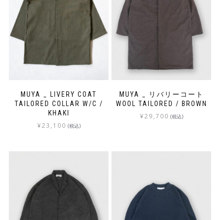
MUYA _ LIVERY COAT
MUYA _ リバリーコート
TAILORED COLLAR W/C /
WOOL TAILORED / BROWN
KHAKI
¥
29,700
(税込)
¥
23,100
(税込)