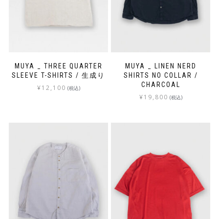
MUYA _ THREE QUARTER
MUYA _ LINEN NERD
SLEEVE T-SHIRTS / 生成り
SHIRTS NO COLLAR /
CHARCOAL
¥
12,100
(税込)
¥
19,800
(税込)