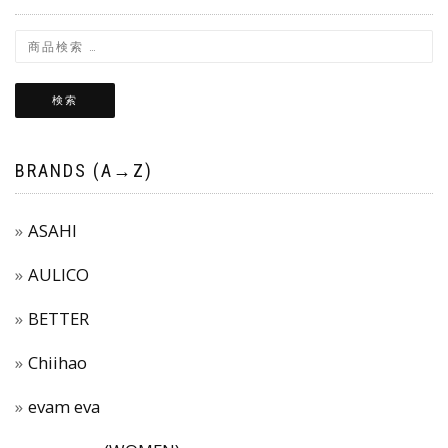
検索
BRANDS (A→Z)
ASAHI
AULICO
BETTER
Chiihao
evam eva