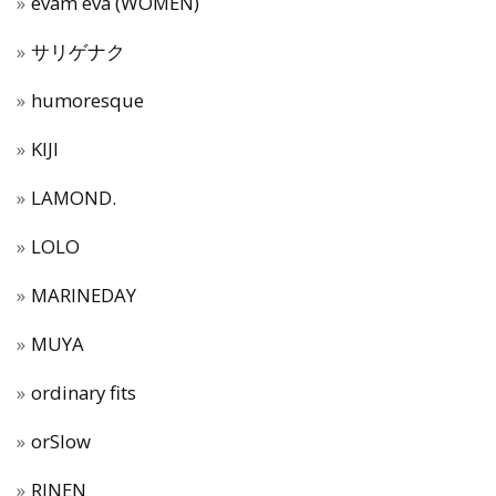
evam eva (WOMEN)
サリゲナク
humoresque
KIJI
LAMOND.
LOLO
MARINEDAY
MUYA
ordinary fits
orSlow
RINEN