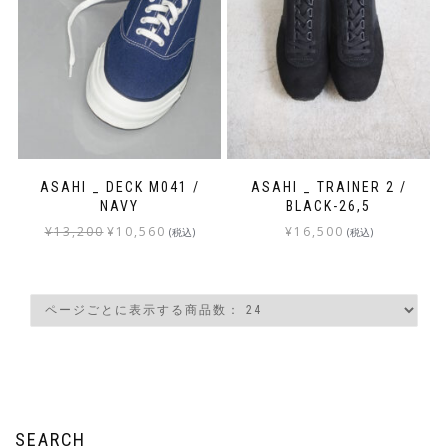
ASAHI _ DECK M041 /
ASAHI _ TRAINER 2 /
NAVY
BLACK-26,5
¥
13,200
¥
10,560
¥
16,500
(税込)
(税込)
SEARCH