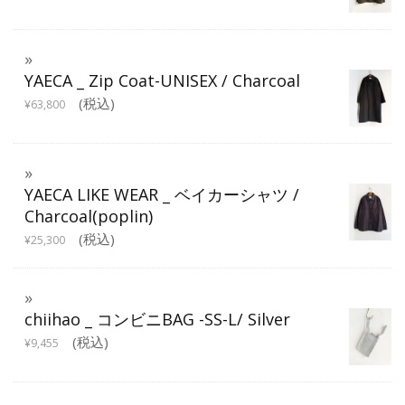
YAECA _ Zip Coat-UNISEX / Charcoal
(税込)
¥
63,800
YAECA LIKE WEAR _ ベイカーシャツ /
Charcoal(poplin)
(税込)
¥
25,300
chiihao _ コンビニBAG -SS-L/ Silver
(税込)
¥
9,455