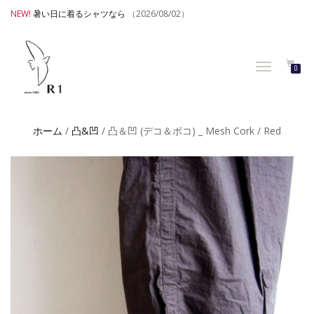
NEW!
暑い日に着るシャツなら
（2026/08/02）
TOGGLE
0
NAVIGATION
ホーム
/
凸&凹
/ 凸＆凹 (デコ＆ボコ) _ Mesh Cork / Red