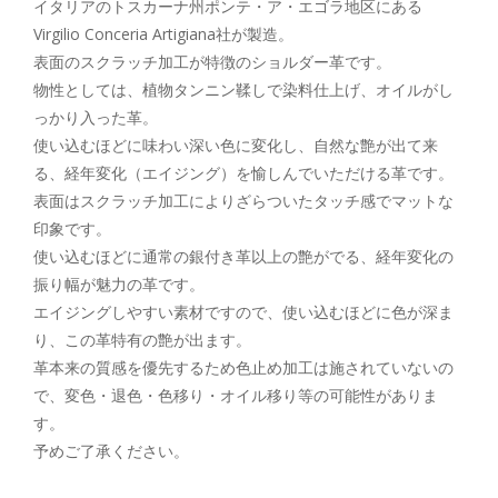
イタリアのトスカーナ州ポンテ・ア・エゴラ地区にある
Virgilio Conceria Artigiana社が製造。
表面のスクラッチ加工が特徴のショルダー革です。
物性としては、植物タンニン鞣しで染料仕上げ、オイルがし
っかり入った革。
使い込むほどに味わい深い色に変化し、自然な艶が出て来
る、経年変化（エイジング）を愉しんでいただける革です。
表面はスクラッチ加工によりざらついたタッチ感でマットな
印象です。
使い込むほどに通常の銀付き革以上の艶がでる、経年変化の
振り幅が魅力の革です。
エイジングしやすい素材ですので、使い込むほどに色が深ま
り、この革特有の艶が出ます。
革本来の質感を優先するため色止め加工は施されていないの
で、変色・退色・色移り・オイル移り等の可能性がありま
す。
予めご了承ください。