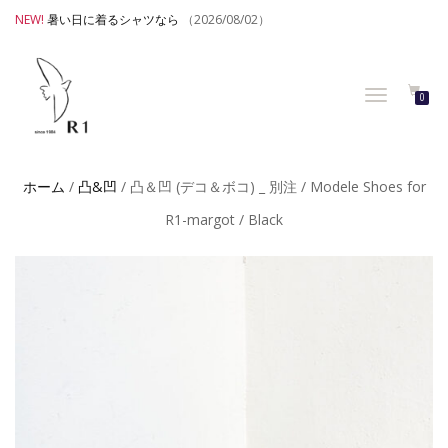
NEW!
暑い日に着るシャツなら
（2026/08/02）
TOGGLE
0
NAVIGATION
ホーム
/
凸&凹
/ 凸＆凹 (デコ＆ボコ) _ 別注 / Modele Shoes for
R1-margot / Black